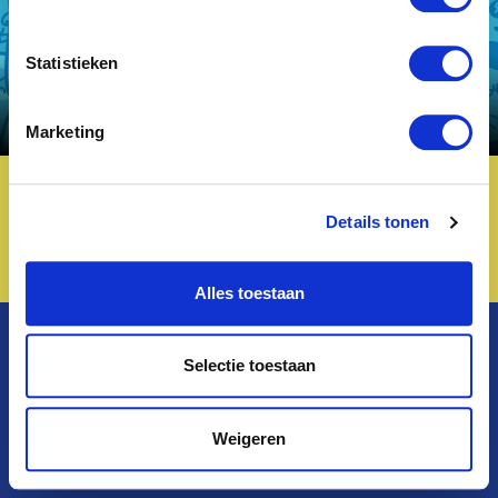
Statistieken
Marketing
Terug
Details tonen
Alles toestaan
iedereen een
Privacybeleid
Selectie toestaan
Cookies (PDF)
Cookie page
Weigeren
© 2020 Child Focus | Houba de Strooperlaan 292 | B-1020 Brussel | BE19 3101 2229 9912
BY 8TRUST