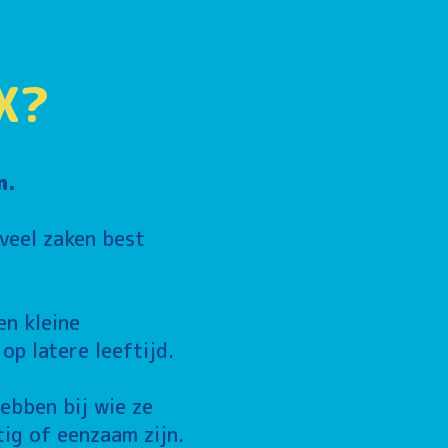
X?
n.
 veel zaken best
en kleine
p latere leeftijd.
ebben bij wie ze
tig of eenzaam zijn.