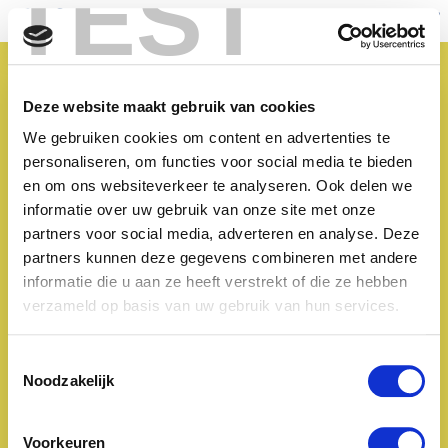
TEST
fr
nl
MAAK JE
Deze website maakt gebruik van cookies
EIGEN MAX MIX
We gebruiken cookies om content en advertenties te
personaliseren, om functies voor social media te bieden
en om ons websiteverkeer te analyseren. Ook delen we
informatie over uw gebruik van onze site met onze
Stuur een leuke videoboodschap voor je
partners voor social media, adverteren en analyse. Deze
MAX!
partners kunnen deze gegevens combineren met andere
Heb jij een MAX gevonden? Breng deze persoon
informatie die u aan ze heeft verstrekt of die ze hebben
op de hoogte en dat kan op een originele manier.
verzameld op basis van uw gebruik van hun services.
Maak samen met een BV een leuke
Toestemmingsselectie
videoboodschap en stuur ze door naar je
Noodzakelijk
toekomstige MAX.
Voorkeuren